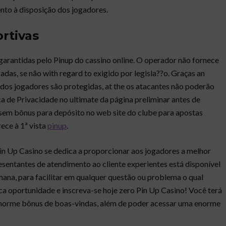
nto à disposição dos jogadores.
rtivas
garantidas pelo Pinup do cassino online. O operador não fornece
adas, se não with regard to exigido por legisla??o. Graças an
 dos jogadores são protegidas, at the os atacantes não poderão
ca de Privacidade no ultimate da página preliminar antes de
 sem bônus para depósito no web site do clube para apostas
rece à 1ª vista
pinup
.
n Up Casino se dedica a proporcionar aos jogadores a melhor
esentantes de atendimento ao cliente experientes está disponível
mana, para facilitar em qualquer questão ou problema o qual
tica oportunidade e inscreva-se hoje zero Pin Up Casino! Você terá
enorme bônus de boas-vindas, além de poder acessar uma enorme