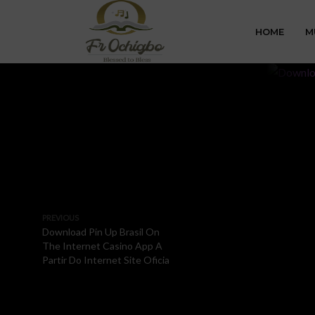
HOME
M
PREVIOUS
Download Pin Up Brasil️ On
The Internet Casino App A
Partir Do Internet Site Oficia