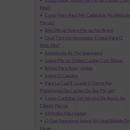
Real?
Como Faço Para Me Cadastrar No Websit
Pin-up?
Site Oficial Sobre Pin-up No Brasil
Qual Tipo De Apostador É Ideal Para O
Web Site?
Anonimato At The Segurança
Jogue Pin Up Online Casino Com Bônus
Bônus Para Boas-vindas
Sobre O Cassino:
Para La Cual É Usado O Demo Na
Plataforma De Casino On-line Pin-up?
Como Contatar Um Serviço De Apoio Ao
Cliente Pin Up
Métodos Para Saque
O Que Pensamos Sobre An Usabilidade Do
Pinup