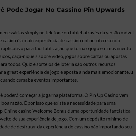
cê Pode Jogar No Cassino Pin Upwards
 necessárias simply no telefone ou tablet através da versão móvel
 casino é a main experiência de cassino online, oferecendo
 aplicativo para fácil utilização que torna o jogo em movimento
sicos, caça-níqueis sobre vídeo, jogos sobre cartas ou apostas
ra todos. Quiz e sorteios de loteria são outros recursos
ar a great experiência de jogo e aposta ainda mais emocionante, u
 cuando cursaba eventos importantes.
ocê poderá começar a jogar na plataforma. O Pin Up Casino vem
boa razão. É por isso que existe a necessidade para uma
Up Online casino Welcome Bonus é uma oportunidade fantástica
oveito de sua experiência de jogo. Com um depósito mínimo de
idade de desfrutar da experiência do cassino não importando seu