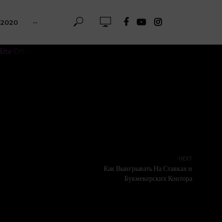
-2020
···
NEXT
Как Выигрывать На Ставках и
Букмекерских Контора