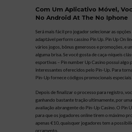
Com Um Aplicativo Móvel, Vo
No Android At The No Iphone
Será mais fácil pro jogador selecionar as opções
adaptável perform cassino Pin Up. Pin Up On line
vários jogos, bônus generosos e promoções, e um
alguma brisa. Se você gosta de caça-níqueis clás
esportivas – Pin number Up Casino possui algo pa
interessantes oferecidos pelo Pin-Up. Para torn
Pin-Up fornece códigos promocionais especiais
Depois de finalizar o processo para registro, v
ganhando bastante tração ultimamente, por uma 
avaliação abrangente do Pin-Up Casino. O Pin 
para que os jogadores online tirem o máximo pr
apenas €10, quaisquer jogadores tem a possibil
orçamento.